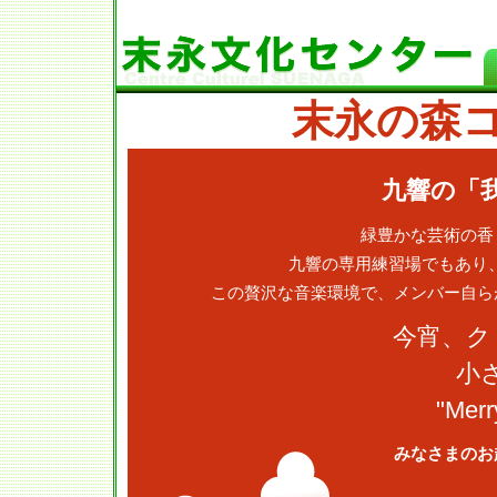
末永の森コン
九響の「
緑豊かな芸術の香
九響の専用練習場でもあり、
この贅沢な音楽環境で、メンバー自ら
今宵、ク
小
"Merr
みなさまのお